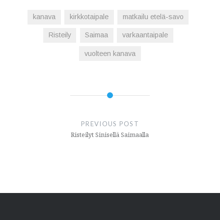
kanava
kirkkotaipale
matkailu etelä-savo
Risteily
Saimaa
varkaantaipale
vuolteen kanava
Artikkelien
selaus
PREVIOUS POST
Risteilyt Sinisellä Saimaalla