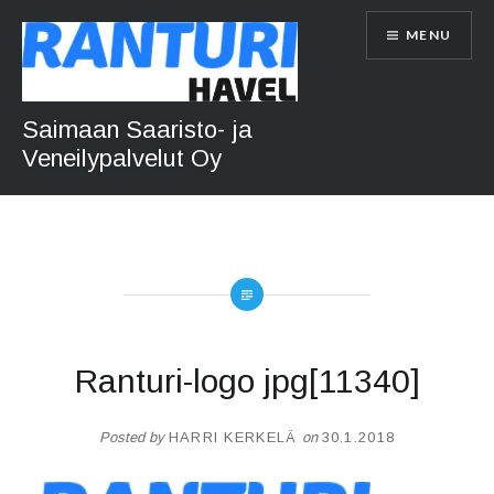
Skip
MENU
to
content
Saimaan Saaristo- ja
Veneilypalvelut Oy
Ranturi-logo jpg[11340]
Posted by
HARRI KERKELÄ
on
30.1.2018