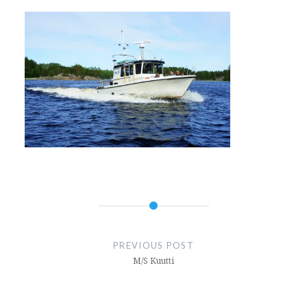
Artikkelien
selaus
PREVIOUS POST
M/S Kuutti