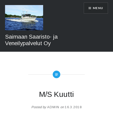
Skip
MENU
to
content
Saimaan Saaristo- ja
Veneilypalvelut Oy
M/S Kuutti
Posted by
ADMIN
on
16.3.2018