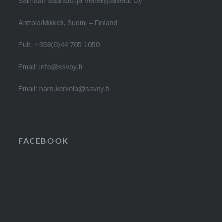
Saimaan Saaristo-ja Veneilypalvelut Oy
Anttola/Mikkeli, Suomi – Finland
Puh. +358(0)44 705 1050
Email: info@ssvoy.fi
Email: harri.kerkela@ssvoy.fi
FACEBOOK