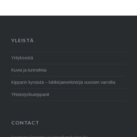
YLEISTÄ
Yrityksestä
Kuvia ja tunnelmia
Kipparin kynästä – lokikirjamerkintöjä vuosien varrelta
Yhteistyökumppanit
CONTACT