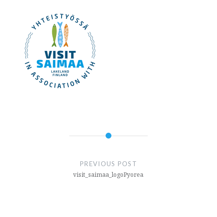
Artikkelien
selaus
PREVIOUS POST
visit_saimaa_logoPyorea