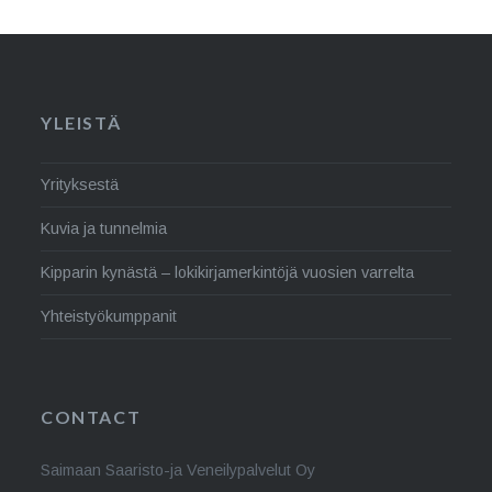
YLEISTÄ
Yrityksestä
Kuvia ja tunnelmia
Kipparin kynästä – lokikirjamerkintöjä vuosien varrelta
Yhteistyökumppanit
CONTACT
Saimaan Saaristo-ja Veneilypalvelut Oy