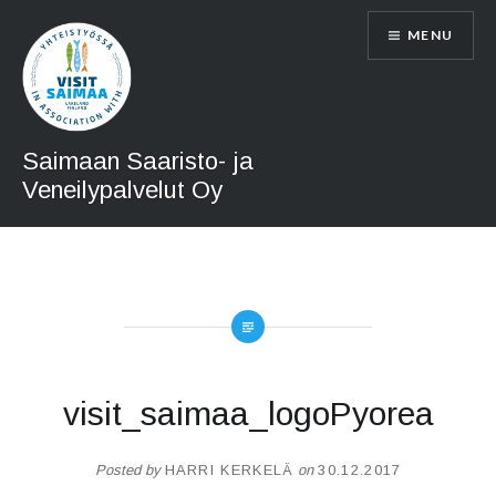
Skip
MENU
to
content
Saimaan Saaristo- ja
Veneilypalvelut Oy
visit_saimaa_logoPyorea
Posted by
HARRI KERKELÄ
on
30.12.2017